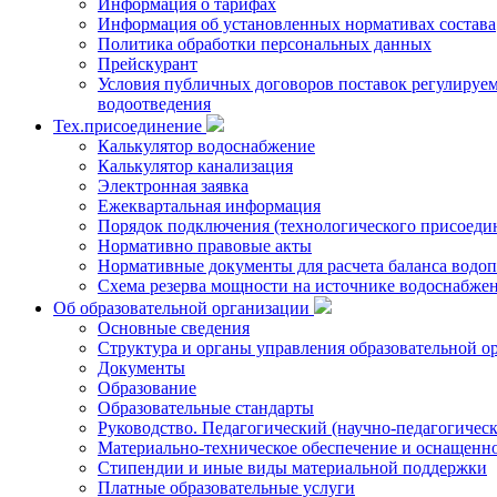
Информация о тарифах
Информация об установленных нормативах состава
Политика обработки персональных данных
Прейскурант
Условия публичных договоров поставок регулируемы
водоотведения
Тех.присоединение
Калькулятор водоснабжение
Калькулятор канализация
Электронная заявка
Ежеквартальная информация
Порядок подключения (технологического присоедин
Нормативно правовые акты
Нормативные документы для расчета баланса водоп
Схема резерва мощности на источнике водоснабже
Об образовательной организации
Основные сведения
Структура и органы управления образовательной о
Документы
Образование
Образовательные стандарты
Руководство. Педагогический (научно-педагогическ
Материально-техническое обеспечение и оснащенно
Стипендии и иные виды материальной поддержки
Платные образовательные услуги