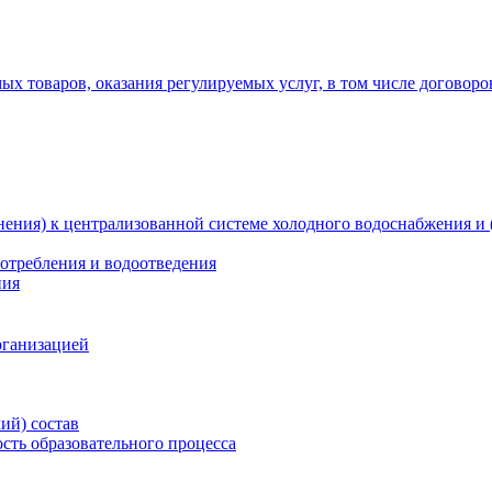
х товаров, оказания регулируемых услуг, в том числе договоро
ения) к централизованной системе холодного водоснабжения и 
отребления и водоотведения
ния
рганизацией
ий) состав
сть образовательного процесса