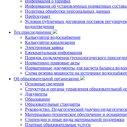
Информация о тарифах
Информация об установленных нормативах состава
Политика обработки персональных данных
Прейскурант
Условия публичных договоров поставок регулируемы
водоотведения
Тех.присоединение
Калькулятор водоснабжение
Калькулятор канализация
Электронная заявка
Ежеквартальная информация
Порядок подключения (технологического присоедин
Нормативно правовые акты
Нормативные документы для расчета баланса водоп
Схема резерва мощности на источнике водоснабже
Об образовательной организации
Основные сведения
Структура и органы управления образовательной о
Документы
Образование
Образовательные стандарты
Руководство. Педагогический (научно-педагогическ
Материально-техническое обеспечение и оснащенно
Стипендии и иные виды материальной поддержки
Платные образовательные услуги