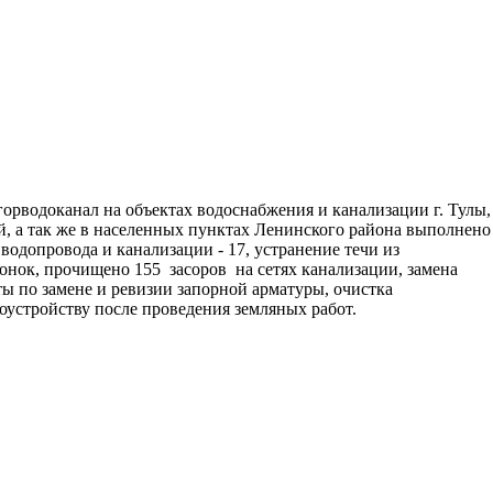
агорводоканал на объектах водоснабжения и канализации г. Тулы,
й, а так же в населенных пунктах Ленинского района выполнено
водопровода и канализации - 17, устранение течи из
онок, прочищено 155 засоров на сетях канализации, замена
ты по замене и ревизии запорной арматуры, очистка
устройству после проведения земляных работ.