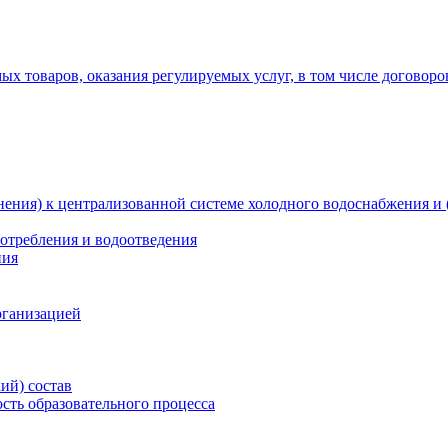
х товаров, оказания регулируемых услуг, в том числе договоро
ения) к централизованной системе холодного водоснабжения и 
отребления и водоотведения
ния
рганизацией
ий) состав
сть образовательного процесса