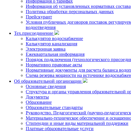
Информация о тарифах
Информация об установленных нормативах состава
Политика обработки персональных данных
Прейскурант
Условия публичных договоров поставок регулируемы
водоотведения
Тех.присоединение
Калькулятор водоснабжение
Калькулятор канализация
Электронная заявка
Ежеквартальная информация
Порядок подключения (технологического присоедин
Нормативно правовые акты
Нормативные документы для расчета баланса водоп
Схема резерва мощности на источнике водоснабже
Об образовательной организации
Основные сведения
Структура и органы управления образовательной о
Документы
Образование
Образовательные стандарты
Руководство. Педагогический (научно-педагогическ
Материально-техническое обеспечение и оснащенно
Стипендии и иные виды материальной поддержки
Платные образовательные услуги