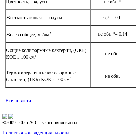
Цветность, градусы
не обн.*
Жёсткость общая, градусы
6,7– 10,0
3
не обн.*– 0,14
Железо общее, мг/дм
Общие колиформные бактерии, (ОКБ)
не обн.
3
КОЕ в 100 см
Термотолерантные колиформные
не обн.
3
бактерии, (ТКБ) КОЕ в 100 см
Все новости
©2009–2026 АО "Тулагорводоканал"
Политика конфиденциальности