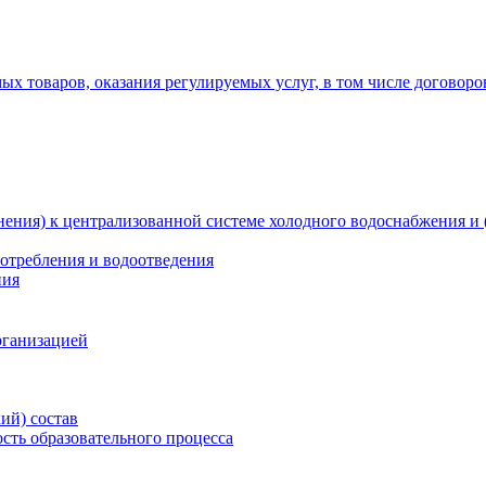
х товаров, оказания регулируемых услуг, в том числе договоро
ения) к централизованной системе холодного водоснабжения и 
отребления и водоотведения
ния
рганизацией
ий) состав
сть образовательного процесса