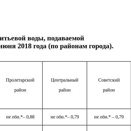
итьевой воды, подаваемой
июня 2018 года (по районам города).
Пролетарский
Центральный
Советский
район
район
район
не обн.*– 0,88
не обн.*– 0,79
не обн.* – 0,79