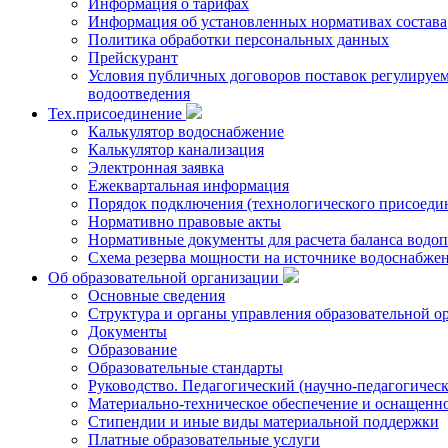
Информация о тарифах
Информация об установленных нормативах состава
Политика обработки персональных данных
Прейскурант
Условия публичных договоров поставок регулируемы
водоотведения
Тех.присоединение
Калькулятор водоснабжение
Калькулятор канализация
Электронная заявка
Ежеквартальная информация
Порядок подключения (технологического присоедин
Нормативно правовые акты
Нормативные документы для расчета баланса водоп
Схема резерва мощности на источнике водоснабже
Об образовательной организации
Основные сведения
Структура и органы управления образовательной о
Документы
Образование
Образовательные стандарты
Руководство. Педагогический (научно-педагогическ
Материально-техническое обеспечение и оснащенно
Стипендии и иные виды материальной поддержки
Платные образовательные услуги