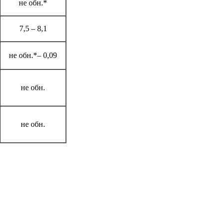
не обн.*
7,5 – 8,1
не обн.*­– 0,09
не обн.
не обн.