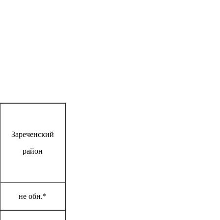
Зареченский
район
не обн.*