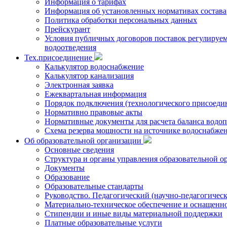
Информация о тарифах
Информация об установленных нормативах состава
Политика обработки персональных данных
Прейскурант
Условия публичных договоров поставок регулируемы
водоотведения
Тех.присоединение
Калькулятор водоснабжение
Калькулятор канализация
Электронная заявка
Ежеквартальная информация
Порядок подключения (технологического присоедин
Нормативно правовые акты
Нормативные документы для расчета баланса водоп
Схема резерва мощности на источнике водоснабже
Об образовательной организации
Основные сведения
Структура и органы управления образовательной о
Документы
Образование
Образовательные стандарты
Руководство. Педагогический (научно-педагогическ
Материально-техническое обеспечение и оснащенно
Стипендии и иные виды материальной поддержки
Платные образовательные услуги