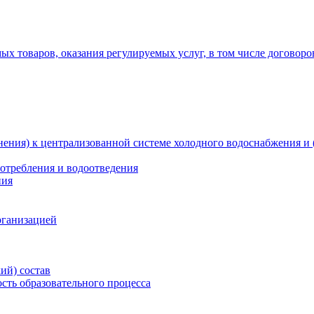
х товаров, оказания регулируемых услуг, в том числе договоро
ения) к централизованной системе холодного водоснабжения и 
отребления и водоотведения
ния
рганизацией
ий) состав
сть образовательного процесса