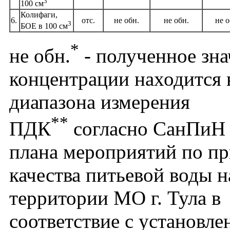
3
100 см
Колифаги,
6.
отс.
не обн.
не обн.
не о
3
БОЕ в 100 см
*
не обн.
- полученное зна
концентрации находится 
диапазона измерения
**
ПДК
согласно СанПиН 
плана мероприятий по п
качества питьевой воды н
территории МО г. Тула в
соответствие с установл