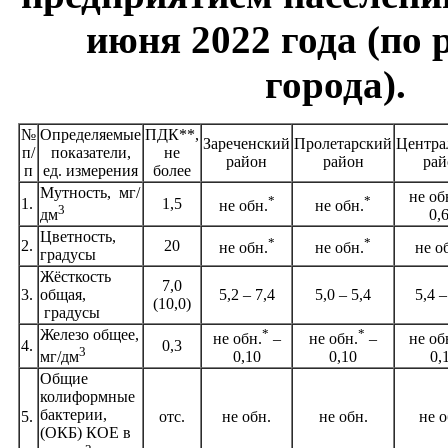
июня 2022 года (по
города).
№
Определяемые
ПДК**,
Зареченский
Пролетарский
Центра
п/
показатели,
не
район
район
рай
п
ед. измерения
более
Мутность, мг/
не об
*
*
1.
1,5
не обн.
не обн.
3
дм
0,
Цветность,
*
*
2.
20
не обн.
не обн.
не о
градусы
Жёсткость
7,0
3.
общая,
5,2 – 7,4
5,0 – 5,4
5,4 –
(10,0)
градусы
Железо общее,
*
*
не обн.
–
не обн.
–
не об
4.
0,3
3
мг/дм
0,10
0,10
0,
Общие
колиформные
бактерии,
5.
отс.
не обн.
не обн.
не о
(ОКБ) КОЕ в