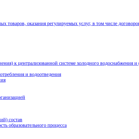
х товаров, оказания регулируемых услуг, в том числе договоро
ения) к централизованной системе холодного водоснабжения и 
отребления и водоотведения
ния
рганизацией
ий) состав
сть образовательного процесса