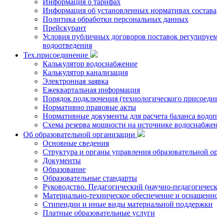
Информация о тарифах
Информация об установленных нормативах состава
Политика обработки персональных данных
Прейскурант
Условия публичных договоров поставок регулируемы
водоотведения
Тех.присоединение
Калькулятор водоснабжение
Калькулятор канализация
Электронная заявка
Ежеквартальная информация
Порядок подключения (технологического присоедин
Нормативно правовые акты
Нормативные документы для расчета баланса водоп
Схема резерва мощности на источнике водоснабже
Об образовательной организации
Основные сведения
Структура и органы управления образовательной о
Документы
Образование
Образовательные стандарты
Руководство. Педагогический (научно-педагогическ
Материально-техническое обеспечение и оснащенно
Стипендии и иные виды материальной поддержки
Платные образовательные услуги