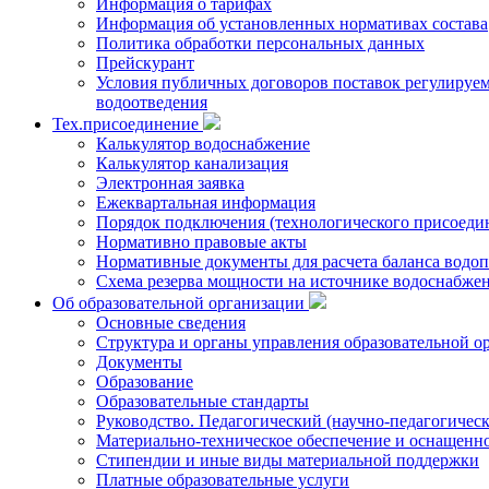
Информация о тарифах
Информация об установленных нормативах состава
Политика обработки персональных данных
Прейскурант
Условия публичных договоров поставок регулируемы
водоотведения
Тех.присоединение
Калькулятор водоснабжение
Калькулятор канализация
Электронная заявка
Ежеквартальная информация
Порядок подключения (технологического присоедин
Нормативно правовые акты
Нормативные документы для расчета баланса водоп
Схема резерва мощности на источнике водоснабже
Об образовательной организации
Основные сведения
Структура и органы управления образовательной о
Документы
Образование
Образовательные стандарты
Руководство. Педагогический (научно-педагогическ
Материально-техническое обеспечение и оснащенно
Стипендии и иные виды материальной поддержки
Платные образовательные услуги