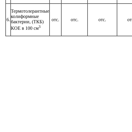
Термотолерантные
колиформные
6.
отс.
отс.
отс.
от
бактерии, (ТКБ)
3
КОЕ в 100 см