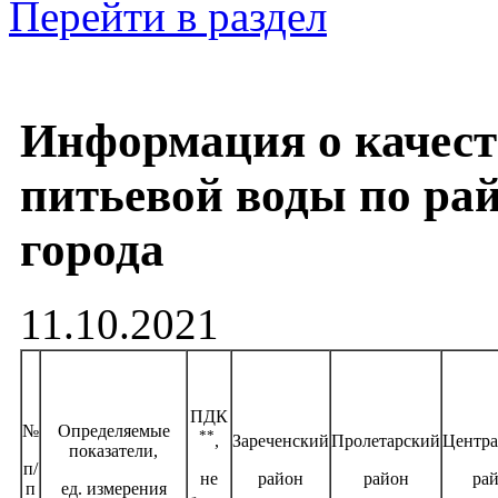
Перейти в раздел
Информация о качест
питьевой воды по ра
города
11.10.2021
ПДК
№
Определяемые
**
Зареченский
Пролетарский
Центр
,
показатели,
п/
район
район
ра
не
п
ед. измерения