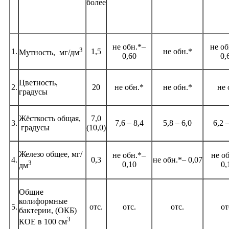
более
не обн.*–
не об
3
1.
1,5
не обн.*
Мутность, мг/дм
0,60
0,
Цветность,
2.
20
не обн.*
не обн.*
не о
градусы
Жёсткость общая,
7,0
3.
7,6 – 8,4
5,8 – 6,0
6,2 
градусы
(10,0)
Железо общее, мг/
не обн.*–
не о
4.
0,3
не обн.*– 0,07
3
0,10
0,
дм
Общие
колиформные
5.
отс.
отс.
отс.
от
бактерии, (ОКБ)
3
КОЕ в 100 см