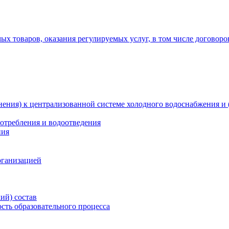
х товаров, оказания регулируемых услуг, в том числе договоро
ения) к централизованной системе холодного водоснабжения и 
отребления и водоотведения
ния
рганизацией
ий) состав
сть образовательного процесса