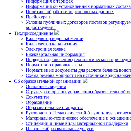
Информация о тарифах
Информация об установленных нормативах состава
Политика обработки персональных данных
Прейскурант
Условия публичных договоров поставок регулируемы
водоотведения
Тех.присоединение
Калькулятор водоснабжение
Калькулятор канализация
Электронная заявка
Ежеквартальная информация
Порядок подключения (технологического присоедин
Нормативно правовые акты
Нормативные документы для расчета баланса водоп
Схема резерва мощности на источнике водоснабже
Об образовательной организации
Основные сведения
Структура и органы управления образовательной о
Документы
Образование
Образовательные стандарты
Руководство. Педагогический (научно-педагогическ
Материально-техническое обеспечение и оснащенно
Стипендии и иные виды материальной поддержки
Платные образовательные услуги