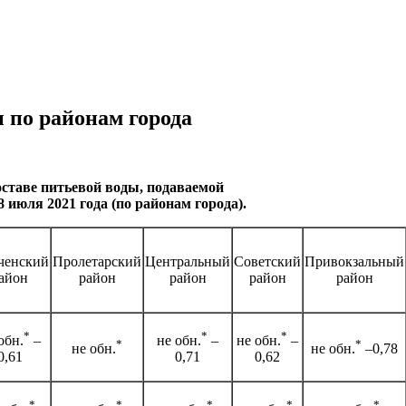
 по районам города
ставе питьевой воды, подаваемой
 июля 2021 года (по районам города).
ченский
Пролетарский
Центральный
Советский
Привокзальный
айон
район
район
район
район
*
*
*
обн.
–
не обн.
–
не обн.
–
*
*
не обн.
не обн.
–0,78
0,61
0,71
0,62
*
*
*
*
*