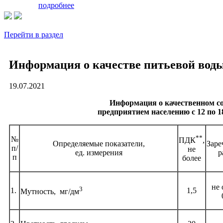
подробнее
Перейти в раздел
Информация о качестве питьевой воды
19.07.2021
Информация о качественном со
предприятием населению с 12 по 18
**
№
ПДК
,
Определяемые показатели,
Заре
п/
не
ед. измерения
р
п
более
не 
3
1.
1,5
Мутность, мг/дм