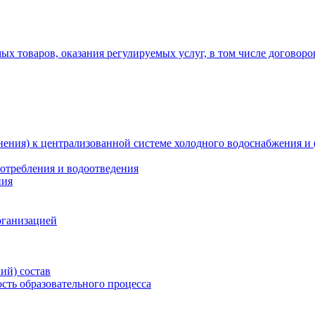
х товаров, оказания регулируемых услуг, в том числе договоро
ения) к централизованной системе холодного водоснабжения и 
отребления и водоотведения
ния
рганизацией
ий) состав
сть образовательного процесса