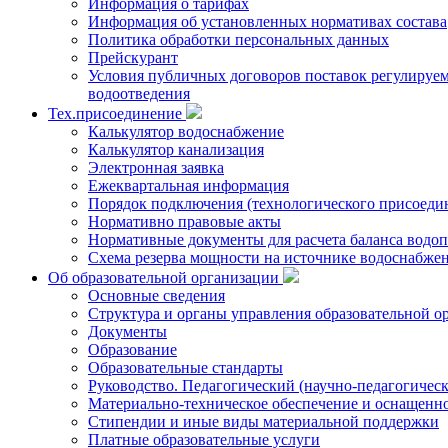
Информация о тарифах
Информация об установленных нормативах состава
Политика обработки персональных данных
Прейскурант
Условия публичных договоров поставок регулируемы
водоотведения
Тех.присоединение
Калькулятор водоснабжение
Калькулятор канализация
Электронная заявка
Ежеквартальная информация
Порядок подключения (технологического присоедин
Нормативно правовые акты
Нормативные документы для расчета баланса водоп
Схема резерва мощности на источнике водоснабже
Об образовательной организации
Основные сведения
Структура и органы управления образовательной о
Документы
Образование
Образовательные стандарты
Руководство. Педагогический (научно-педагогическ
Материально-техническое обеспечение и оснащенно
Стипендии и иные виды материальной поддержки
Платные образовательные услуги