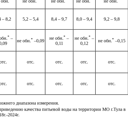
 обн.
не обн.
не обн.
не обн.
не обн.
4 – 8,2
5,2 – 5,4
8,4 – 9,7
8,0 – 9,4
9,2 – 9,8
*
*
*
обн.
–
не обн.
–
не обн.
–
*
*­
не обн.
–0,09
не обн.
–0,15
0,09
0,11
0,12
отс.
отс.
отс.
отс.
отс.
отс.
отс.
отс.
отс.
отс.
нижнего диапазона измерения.
приведению качества питьевой воды на территории МО г.Тула в
8г.-2024г.