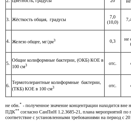
2.
Цветность, градусы
20
не
7,0
3.
Жёсткость общая, градусы
7,
(10,0)
не 
3
4.
0,3
Железо общее, мг/дм
Общие колиформные бактерии, (ОКБ) КОЕ в
5.
отс.
3
100 см
Термотолерантные колиформные бактерии,
6.
отс.
3
(ТКБ) КОЕ в 100 см
*
не обн.
- полученное значение концентрации находится вне 
**
ПДК
согласно СанПиН 1.2.3685-21, плана мероприятий по 
соответствие с установленными требованиями на период с 201