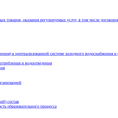
х товаров, оказания регулируемых услуг, в том числе договоро
ения) к централизованной системе холодного водоснабжения и 
отребления и водоотведения
ния
рганизацией
ий) состав
сть образовательного процесса