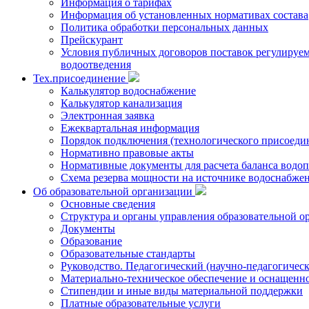
Информация о тарифах
Информация об установленных нормативах состава
Политика обработки персональных данных
Прейскурант
Условия публичных договоров поставок регулируемы
водоотведения
Тех.присоединение
Калькулятор водоснабжение
Калькулятор канализация
Электронная заявка
Ежеквартальная информация
Порядок подключения (технологического присоедин
Нормативно правовые акты
Нормативные документы для расчета баланса водоп
Схема резерва мощности на источнике водоснабже
Об образовательной организации
Основные сведения
Структура и органы управления образовательной о
Документы
Образование
Образовательные стандарты
Руководство. Педагогический (научно-педагогическ
Материально-техническое обеспечение и оснащенно
Стипендии и иные виды материальной поддержки
Платные образовательные услуги