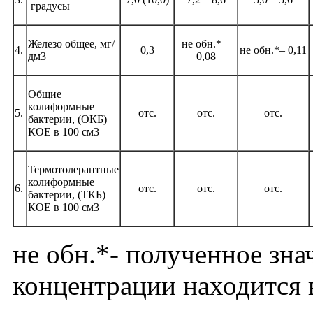
градусы
Железо общее, мг/
не обн.* –
4.
0,3
не обн.*– 0,11
дм3
0,08
Общие
колиформные
5.
отс.
отс.
отс.
бактерии, (ОКБ)
КОЕ в 100 см3
Термотолерантные
колиформные
6.
отс.
отс.
отс.
бактерии, (ТКБ)
КОЕ в 100 см3
не обн.*- полученное зна
концентрации находится 