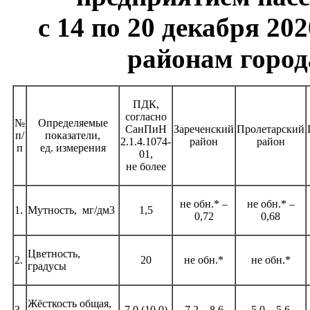
с 14 по 20 декабря 202
районам город
ПДК,
согласно
№
Определяемые
СанПиН
Зареченский
Пролетарский
п/
показатели,
2.1.4.1074-
район
район
п
ед. измерения
01,
не более
не обн.* –
не обн.* –
1.
Мутность, мг/дм3
1,5
0,72
0,68
Цветность,
2.
20
не обн.*
не обн.*
градусы
Жёсткость общая,
3.
7,0 (10,0)
7,2 – 8,6
5,0 – 5,6