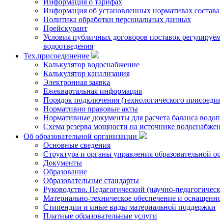
Информация о тарифах
Информация об установленных нормативах состава
Политика обработки персональных данных
Прейскурант
Условия публичных договоров поставок регулируемы
водоотведения
Тех.присоединение
Калькулятор водоснабжение
Калькулятор канализация
Электронная заявка
Ежеквартальная информация
Порядок подключения (технологического присоедин
Нормативно правовые акты
Нормативные документы для расчета баланса водоп
Схема резерва мощности на источнике водоснабже
Об образовательной организации
Основные сведения
Структура и органы управления образовательной о
Документы
Образование
Образовательные стандарты
Руководство. Педагогический (научно-педагогическ
Материально-техническое обеспечение и оснащенно
Стипендии и иные виды материальной поддержки
Платные образовательные услуги