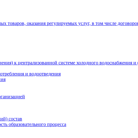
х товаров, оказания регулируемых услуг, в том числе договоро
ения) к централизованной системе холодного водоснабжения и 
отребления и водоотведения
ния
рганизацией
ий) состав
сть образовательного процесса