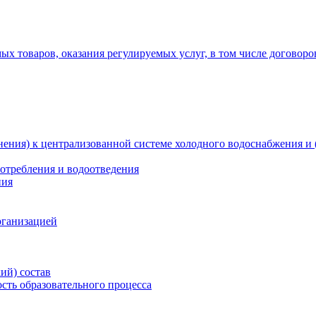
х товаров, оказания регулируемых услуг, в том числе договоро
ения) к централизованной системе холодного водоснабжения и 
отребления и водоотведения
ния
рганизацией
ий) состав
сть образовательного процесса