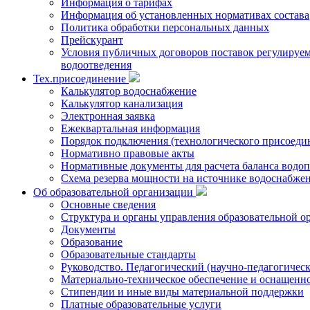
Информация о тарифах
Информация об установленных нормативах состава
Политика обработки персональных данных
Прейскурант
Условия публичных договоров поставок регулируемы
водоотведения
Тех.присоединение
Калькулятор водоснабжение
Калькулятор канализация
Электронная заявка
Ежеквартальная информация
Порядок подключения (технологического присоедин
Нормативно правовые акты
Нормативные документы для расчета баланса водоп
Схема резерва мощности на источнике водоснабже
Об образовательной организации
Основные сведения
Структура и органы управления образовательной о
Документы
Образование
Образовательные стандарты
Руководство. Педагогический (научно-педагогическ
Материально-техническое обеспечение и оснащенно
Стипендии и иные виды материальной поддержки
Платные образовательные услуги