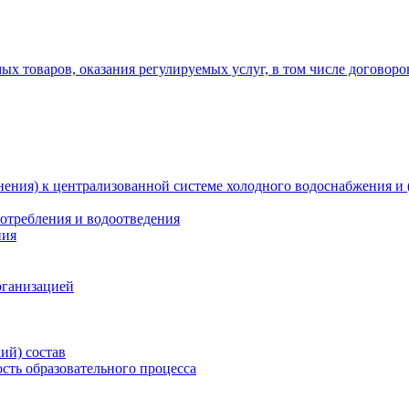
х товаров, оказания регулируемых услуг, в том числе договоро
ения) к централизованной системе холодного водоснабжения и 
отребления и водоотведения
ния
рганизацией
ий) состав
сть образовательного процесса