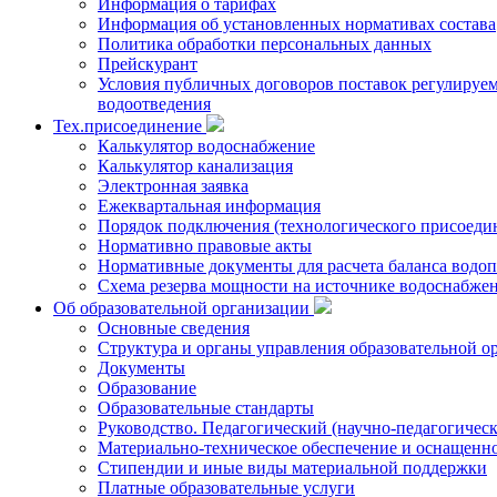
Информация о тарифах
Информация об установленных нормативах состава
Политика обработки персональных данных
Прейскурант
Условия публичных договоров поставок регулируемы
водоотведения
Тех.присоединение
Калькулятор водоснабжение
Калькулятор канализация
Электронная заявка
Ежеквартальная информация
Порядок подключения (технологического присоедин
Нормативно правовые акты
Нормативные документы для расчета баланса водоп
Схема резерва мощности на источнике водоснабже
Об образовательной организации
Основные сведения
Структура и органы управления образовательной о
Документы
Образование
Образовательные стандарты
Руководство. Педагогический (научно-педагогическ
Материально-техническое обеспечение и оснащенно
Стипендии и иные виды материальной поддержки
Платные образовательные услуги