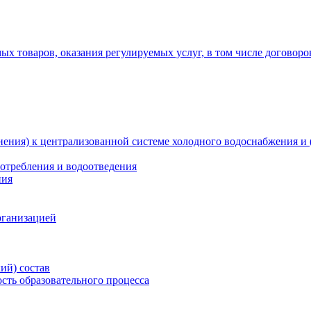
х товаров, оказания регулируемых услуг, в том числе договоро
ения) к централизованной системе холодного водоснабжения и 
отребления и водоотведения
ния
рганизацией
ий) состав
сть образовательного процесса