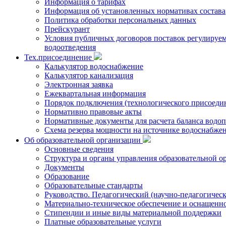
Информация о тарифах
Информация об установленных нормативах состава
Политика обработки персональных данных
Прейскурант
Условия публичных договоров поставок регулируемы
водоотведения
Тех.присоединение
Калькулятор водоснабжение
Калькулятор канализация
Электронная заявка
Ежеквартальная информация
Порядок подключения (технологического присоедин
Нормативно правовые акты
Нормативные документы для расчета баланса водоп
Схема резерва мощности на источнике водоснабже
Об образовательной организации
Основные сведения
Структура и органы управления образовательной о
Документы
Образование
Образовательные стандарты
Руководство. Педагогический (научно-педагогическ
Материально-техническое обеспечение и оснащенно
Стипендии и иные виды материальной поддержки
Платные образовательные услуги