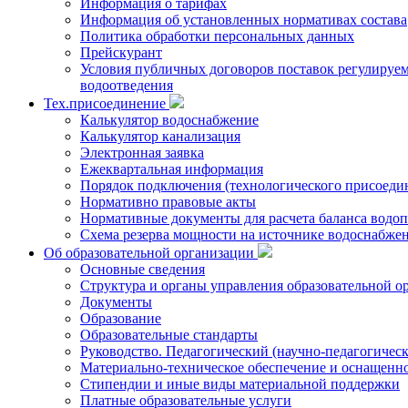
Информация о тарифах
Информация об установленных нормативах состава
Политика обработки персональных данных
Прейскурант
Условия публичных договоров поставок регулируемы
водоотведения
Тех.присоединение
Калькулятор водоснабжение
Калькулятор канализация
Электронная заявка
Ежеквартальная информация
Порядок подключения (технологического присоедин
Нормативно правовые акты
Нормативные документы для расчета баланса водоп
Схема резерва мощности на источнике водоснабже
Об образовательной организации
Основные сведения
Структура и органы управления образовательной о
Документы
Образование
Образовательные стандарты
Руководство. Педагогический (научно-педагогическ
Материально-техническое обеспечение и оснащенно
Стипендии и иные виды материальной поддержки
Платные образовательные услуги