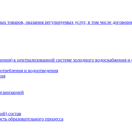
х товаров, оказания регулируемых услуг, в том числе договоро
ения) к централизованной системе холодного водоснабжения и 
отребления и водоотведения
ния
рганизацией
ий) состав
сть образовательного процесса