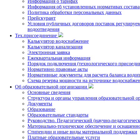
Информация о тарифах
Информация об установленных нормативах состава
Политика обработки персональных данных
Прейскурант
Условия публичных договоров поставок регулируемы
водоотведения
Тех.присоединение
Калькулятор водоснабжение
Калькулятор канализация
Электронная заявка
Ежеквартальная информация
Порядок подключения (технологического присоедин
Нормативно правовые акты
Нормативные документы для расчета баланса водоп
Схема резерва мощности на источнике водоснабже
Об образовательной организации
Основные сведения
Структура и органы управления образовательной о
Документы
Образование
Образовательные стандарты
Руководство. Педагогический (научно-педагогическ
Материально-техническое обеспечение и оснащенно
Стипендии и иные виды материальной поддержки
Платные образовательные услуги