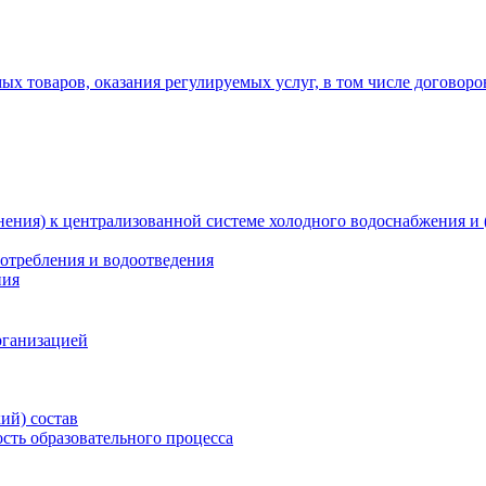
х товаров, оказания регулируемых услуг, в том числе договоро
ения) к централизованной системе холодного водоснабжения и 
отребления и водоотведения
ния
рганизацией
ий) состав
сть образовательного процесса