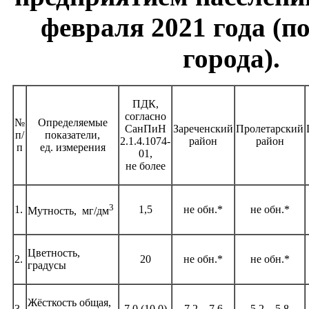
февраля 2021 года (п
города).
ПДК,
согласно
№
Определяемые
СанПиН
Зареченский
Пролетарский
п/
показатели,
2.1.4.1074-
район
район
п
ед. измерения
01,
не более
3
1.
1,5
не обн.*
не обн.*
Мутность, мг/дм
Цветность,
2.
20
не обн.*
не обн.*
градусы
Жёсткость общая,
3.
7,0 (10,0)
7,2 – 7,6
5,2 – 5,8