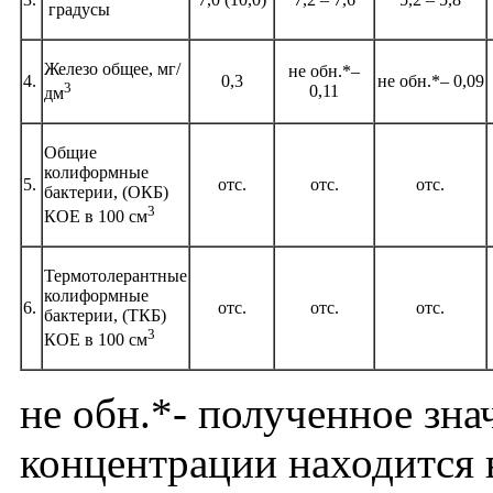
градусы
Железо общее, мг/
не обн.*–
4.
0,3
не обн.*– 0,09
3
0,11
дм
Общие
колиформные
5.
отс.
отс.
отс.
бактерии, (ОКБ)
3
КОЕ в 100 см
Термотолерантные
колиформные
6.
отс.
отс.
отс.
бактерии, (ТКБ)
3
КОЕ в 100 см
не обн.*- полученное зна
концентрации находится 