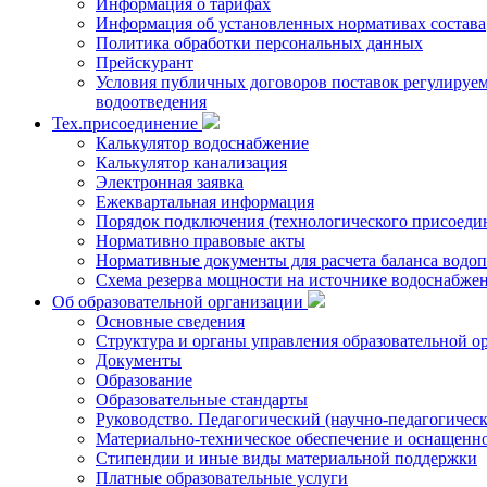
Информация о тарифах
Информация об установленных нормативах состава
Политика обработки персональных данных
Прейскурант
Условия публичных договоров поставок регулируемы
водоотведения
Тех.присоединение
Калькулятор водоснабжение
Калькулятор канализация
Электронная заявка
Ежеквартальная информация
Порядок подключения (технологического присоедин
Нормативно правовые акты
Нормативные документы для расчета баланса водоп
Схема резерва мощности на источнике водоснабже
Об образовательной организации
Основные сведения
Структура и органы управления образовательной о
Документы
Образование
Образовательные стандарты
Руководство. Педагогический (научно-педагогическ
Материально-техническое обеспечение и оснащенно
Стипендии и иные виды материальной поддержки
Платные образовательные услуги