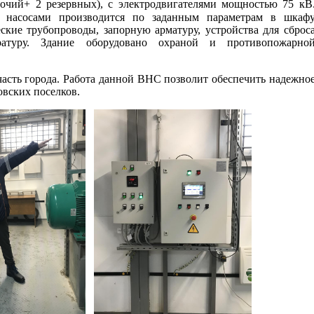
бочий+ 2 резервных), с электродвигателями мощностью 75 кВ
е насосами производится по заданным параметрам в шкаф
кие трубопроводы, запорную арматуру, устройства для сброс
ратуру. Здание оборудовано охраной и противопожарно
часть города. Работа данной ВНС позволит обеспечить надежно
овских поселков.