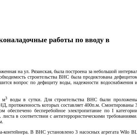
коналадочные работы по вводу в
.
енная на ул. Рязанская, была построена за небольшой интерва
 Необходимость строительства ВНС была продиктована дефицито
шится вопрос по дефициту воды, надежности водоснабжения 
3
0 м
воды в сутки. Для строительства ВНС были проложен
Д, протяженность которых составляет 400п.м. Смонтированы 
ом обеспечено бесперебойное электропитание по I категори
 листа в соответствии с антитеррористическими требованиями
м.
а-контейнера. В ВНС установлено 3 насосных агрегата Wilo B