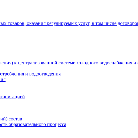
х товаров, оказания регулируемых услуг, в том числе договоро
ения) к централизованной системе холодного водоснабжения и 
отребления и водоотведения
ния
рганизацией
ий) состав
сть образовательного процесса